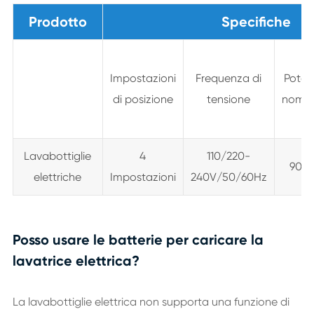
Prodotto
Specifiche
Impostazioni
Frequenza di
Pote
di posizione
tensione
nomin
Lavabottiglie
4
110/220-
900
elettriche
Impostazioni
240V/50/60Hz
Posso usare le batterie per caricare la
lavatrice elettrica?
La lavabottiglie elettrica non supporta una funzione di