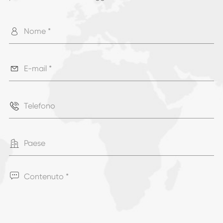




